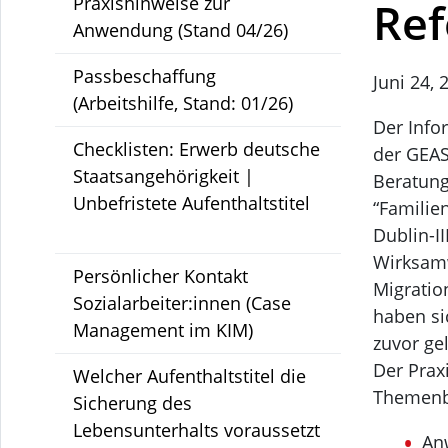
Praxishinweise zur
Re
Anwendung (Stand 04/26)
Passbeschaffung
Juni 24, 
(Arbeitshilfe, Stand: 01/26)
Der Info
Checklisten: Erwerb deutsche
der GEAS
Staatsangehörigkeit |
Beratun
Unbefristete Aufenthaltstitel
“Famili
Dublin-I
Wirksamw
Persönlicher Kontakt
Migrati
Sozialarbeiter:innen (Case
haben si
Management im KIM)
zuvor ge
Der Prax
Welcher Aufenthaltstitel die
Themenb
Sicherung des
Lebensunterhalts voraussetzt
An