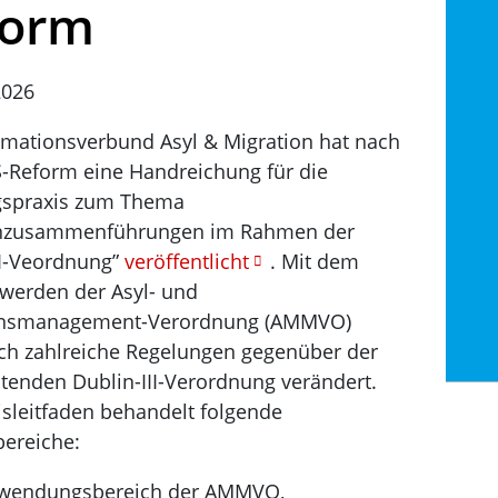
form
2026
rmationsverbund Asyl & Migration hat nach
-Reform eine Handreichung für die
gspraxis zum Thema
enzusammenführungen im Rahmen der
II-Veordnung”
veröffentlicht
. Mit dem
erden der Asyl- und
onsmanagement-Verordnung (AMMVO)
ch zahlreiche Regelungen gegenüber der
ltenden Dublin-III-Verordnung verändert.
isleitfaden behandelt folgende
ereiche:
wendungsbereich der AMMVO,