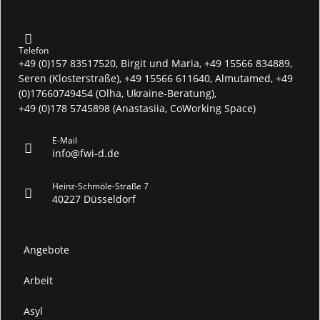
Telefon
+49 (0)157 83517520, Birgit und Maria, +49 15566 834889,
Seren (Klosterstraße), +49 15566 611640, Almutamed, +49
(0)17660749454 (Olha, Ukraine-Beratung),
+49 (0)178 5745898 (Anastasiia, CoWorking Space)
E-Mail
info@fwi-d.de
Heinz-Schmöle-Straße 7
40227 Düsseldorf
Angebote
Arbeit
Asyl