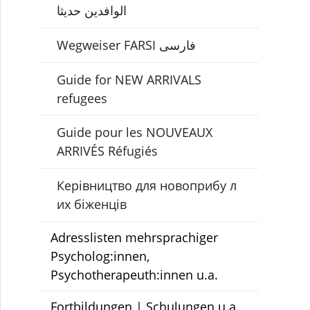
الوافدين حديثا
Wegweiser FARSI فارسی
Guide for NEW ARRIVALS
refugees
Guide pour les NOUVEAUX
ARRIVÉS Réfugiés
Керівництво для новоприбу л
их біженців
Adresslisten mehrsprachiger
Psycholog:innen,
Psychotherapeuth:innen u.a.
Fortbildungen | Schulungen u.a.