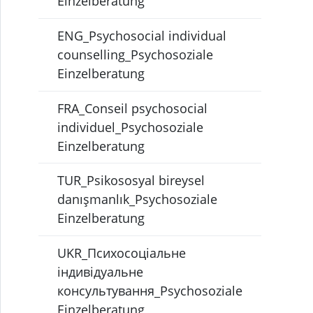
Einzelberatung
ENG_Psychosocial individual
counselling_Psychosoziale
Einzelberatung
FRA_Conseil psychosocial
individuel_Psychosoziale
Einzelberatung
TUR_Psikososyal bireysel
danışmanlık_Psychosoziale
Einzelberatung
UKR_Психосоціальне
індивідуальне
консультування_Psychosoziale
Einzelberatung