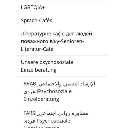
LGBTQIA+
Sprach-Cafés
Літературне кафе для людей
поважного віку-Senioren-
Literatur-Café
Unsere psychosoziale
Einzelberatung
ARAB_الإرشاد النفسي والاجتماعي
الفرديPsychosoziale
Einzelberatung
FARSI_مشاوره روانی اجتماعی
فردی Psychosoziale