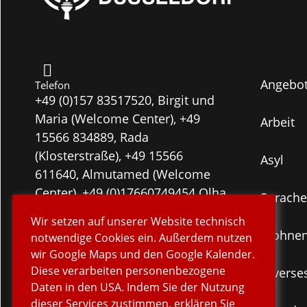
Angebo
Telefon
+49 (0)157 83517520, Birgit und
Maria (Welcome Center), +49
Arbeit
15566 834889, Rada
(Klosterstraße), +49 15566
Asyl
611640, Almutamed (Welcome
Center), +49 (0)17660749454 Olha
Sprache
(Ukraine-Beratung),
Wir setzen auf unserer Website technisch
+49 (0)178 5745898 Anastasiia
Wohne
notwendige Cookies ein. Außerdem nutzen
(CoWorking Space Shadow-
wir Google Maps und den Google Kalender.
Arkaden)
Diese verarbeiten personenbezogene
Diverse
Daten in den USA. Indem Sie der Nutzung
dieser Services zustimmen, erklären Sie