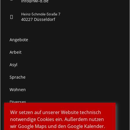
info@fwi-d.de
Heinz-Schmöle-Straße 7
40227 Düsseldorf
Angebote
Arbeit
Asyl
Sprache
Wohnen
Diverses
Wir setzen auf unserer Website technisch
Spenden
notwendige Cookies ein. Außerdem nutzen
wir Google Maps und den Google Kalender.
Verein