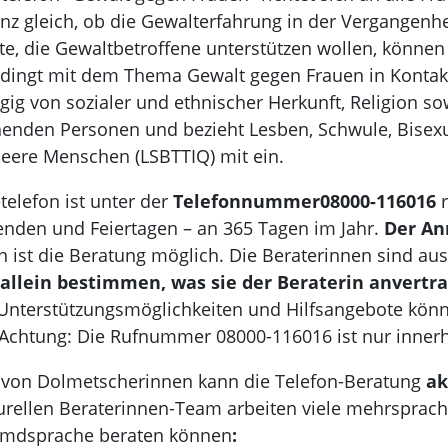
anz gleich, ob die Gewalterfahrung in der Vergangenh
e, die Gewaltbetroffene unterstützen wollen, können 
dingt mit dem Thema Gewalt gegen Frauen in Kontak
ig von sozialer und ethnischer Herkunft, Religion sow
henden Personen und bezieht Lesben, Schwule, Bisexue
eere Menschen (LSBTTIQ) mit ein.
telefon ist unter der
Telefonnummer
08000-116016
r
den und Feiertagen – an 365 Tagen im Jahr.
Der Anr
 ist die Beratung möglich. Die Beraterinnen sind aus
allein bestimmen, was sie der Beraterin anvertra
nterstützungsmöglichkeiten und Hilfsangebote könn
Achtung: Die Rufnummer 08000-116016 ist nur innerh
e von Dolmetscherinnen kann die Telefon-Beratung
ak
turellen Beraterinnen-Team arbeiten viele mehrsprachi
emdsprache beraten können
: