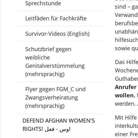
Sprechstunde
sind – g
Verwandt
Leitfäden für Fachkräfte
berufsbe
unabhäng
Survivor-Videos (English)
hilfesuc
sowie qu
Schutzbrief gegen
weibliche
Das Hilfe
Genitalverstümmelung
Wochenen
(mehrsprachig)
Guthaben
Anrufer 
Flyer gegen FGM_C und
wollen.
U
Zwangsverheiratung
werden. 
(mehrsprachig)
Mit Hilf
DEFEND AFGHAN WOMEN'S
interkul
RIGHTS! اوس - فعل
einer Fr