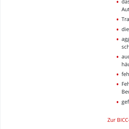
das
Au
Tr
di
ag
sch
au
häu
fe
Feh
Be
ge
Zur BICC