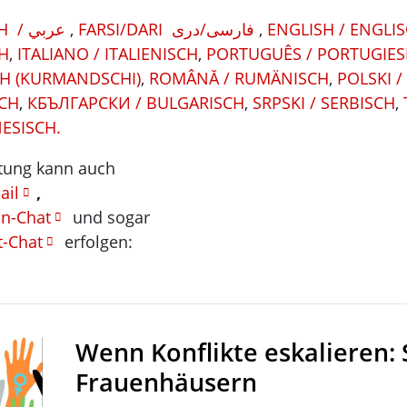
ARABISCH / عربي
,
FARSI/DARI فارسى/دری
,
ENGLISH / ENGLI
H
,
ITALIANO / ITALIENISCH
,
PORTUGUÊS / PORTUGIES
H (KURMANDSCHI)
,
ROMÂNĂ / RUMÄNISCH
,
POLSKI /
CH
,
КБЪЛГАРСКИ / BULGARISCH
,
SRPSKI / SERBISCH
,
NESISCH.
tung kann auch
ail
,
n-Chat
und sogar
t-Chat
erfolgen:
Wenn Konflikte eskalieren: 
Frauenhäusern