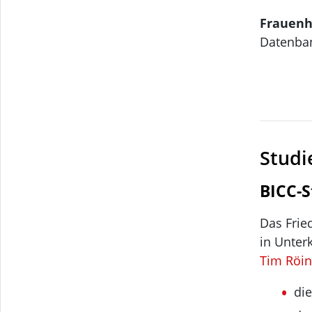
Frauenh
Datenba
Studi
BICC-S
Das Frie
in Unter
Tim Röi
die