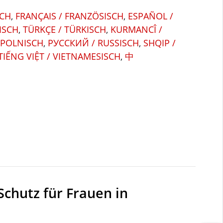
SCH
,
FRANÇAIS / FRANZÖSISCH
,
ESPAÑOL /
ISCH
,
TÜRKÇE / TÜRKISCH
,
KURMANCÎ /
 POLNISCH
,
РУССКИЙ / RUSSISCH
,
SHQIP /
TIẾNG VIỆT / VIETNAMESISCH
,
中
Schutz für Frauen in