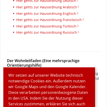
Hier gehts zur Hausordnung Deutsch
Hier gehts zur Hausordnung Arabisch
Hier gehts zur Hausordnung Englisch
Hier gehts zur Hausordnung Französisch
Hier gehts zur Hausordnung Türkisch
Hier gehts zur Hausordnung Russisch
Der Wohnleitfaden (Eine mehrsprachige
Orientierungshilfe)
Zum Thema Wohnen gehören auch Dinge wie z.B. richtig
Wir setzen auf unserer Website technisch
waschen und trocknen, kochen und grillen, Ordnung und
notwendige Cookies ein. Außerdem nutzen
Sicherheit, Ruhezeiten usw. Ein mehrsprachiger
wir Google Maps und den Google Kalender.
Wohnleitfaden des BBU Verband Berlin-
Diese verarbeiten personenbezogene Daten
Brandenburgischer Wohnungsunternehmen e.V. hilft
in den USA. Indem Sie der Nutzung dieser
Geflüchteten, sich hierbei zurechtzufinden.
Services zustimmen, erklären Sie sich auch
Zum Wohnleitfaden Deutsch