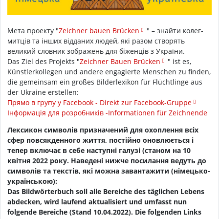
Мета проекту "
Zeichner bauen Brücken
" – знайти колег-
митців та інших відданих людей, які разом створять
великий словник зображень для біженців з України.
Das Ziel des Projekts "
Zeichner Bauen Brücken
" ist es,
Künstlerkollegen und andere engagierte Menschen zu finden,
die gemeinsam ein großes Bilderlexikon für Flüchtlinge aus
der Ukraine erstellen:
Прямо в групу у Facebook - Direkt zur Facebook-Gruppe
Інформація для розробників -
Informationen für Zeichnende
Лексикон символів призначений для охоплення всіх
сфер повсякденного життя, постійно оновлюється і
тепер включає в себе наступні галузі (станом на 10
квітня 2022 року. Наведені нижче посилання ведуть до
символів та текстів, які можна завантажити (німецько-
українською):
Das Bildwörterbuch soll alle Bereiche des täglichen Lebens
abdecken, wird laufend aktualisiert und umfasst nun
folgende Bereiche (Stand 10.04.2022). Die folgenden Links