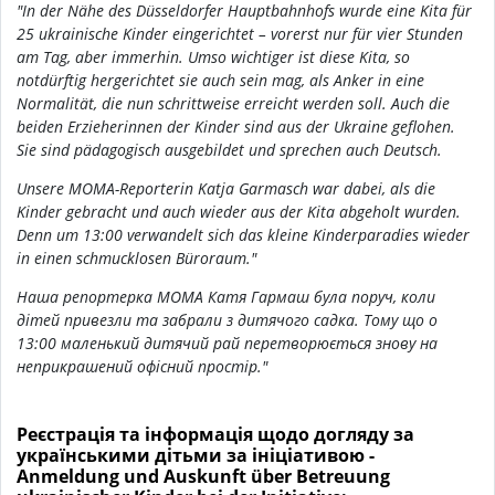
"In der Nähe des Düsseldorfer Hauptbahnhofs wurde eine Kita für
25 ukrainische Kinder eingerichtet – vorerst nur für vier Stunden
am Tag, aber immerhin. Umso wichtiger ist diese Kita, so
notdürftig hergerichtet sie auch sein mag, als Anker in eine
Normalität, die nun schrittweise erreicht werden soll. Auch die
beiden Erzieherinnen der Kinder sind aus der Ukraine geflohen.
Sie sind pädagogisch ausgebildet und sprechen auch Deutsch.
Unsere MOMA-Reporterin Katja Garmasch war dabei, als die
Kinder gebracht und auch wieder aus der Kita abgeholt wurden.
Denn um 13:00 verwandelt sich das kleine Kinderparadies wieder
in einen schmucklosen Büroraum."
Наша репортерка МОМА Катя Гармаш була поруч, коли
дітей привезли та забрали з дитячого садка. Тому що о
13:00 маленький дитячий рай перетворюється знову на
неприкрашений офісний простір."
Реєстрація та інформація щодо догляду за
українськими дітьми за ініціативою -
Anmeldung und Auskunft über Betreuung