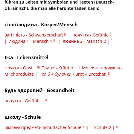
führen zu Seiten mit Symbolen und Texten (Deutsch-
Ukrainisch), die man alle herunterladen kann:
тіло/людина - Körper/Mensch
вагітність - Schwangerschaft
|
почуття - Gefühle
|
людина 1 - Mensch 1
|
людина 2 - Mensch 2 |
Їжа - Lebensmittel
фрукти - Obst |
Трави - Kräuter |
Молочні продукти -
Milchprodukte |
хліб + булочки - Brot + Brötchen
Будь здоровий - Gesundheit
почуття - Gefühle |
школу - Schule
шкільні предмети Schulfächer Schule 1 |
Schule 2 |