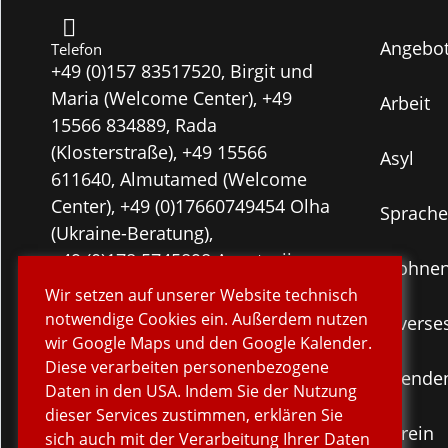
Angebo
Telefon
+49 (0)157 83517520, Birgit und
Maria (Welcome Center), +49
Arbeit
15566 834889, Rada
(Klosterstraße), +49 15566
Asyl
611640, Almutamed (Welcome
Center), +49 (0)17660749454 Olha
Sprache
(Ukraine-Beratung),
+49 (0)178 5745898 Anastasiia
Wohne
(CoWorking Space Shadow-
Wir setzen auf unserer Website technisch
Arkaden)
notwendige Cookies ein. Außerdem nutzen
Diverse
wir Google Maps und den Google Kalender.
Diese verarbeiten personenbezogene
E-Mail
Spende
Daten in den USA. Indem Sie der Nutzung
info@fwi-d.de
dieser Services zustimmen, erklären Sie
Verein
sich auch mit der Verarbeitung Ihrer Daten